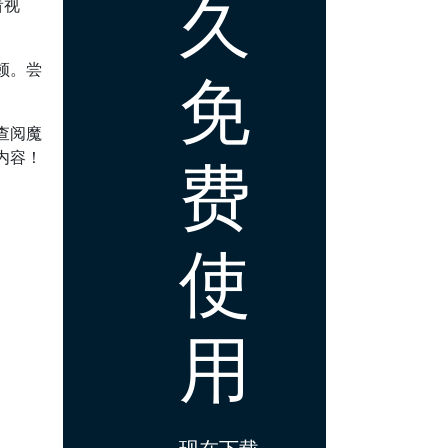
久
看视
顿。尝
免
查阅魔
内容！
费
使
用