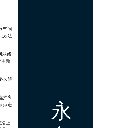
这些问
决方法
网站或
看更新
络来解
。
选择离
永
节点进
魔法上