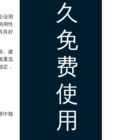
久
企业用
易用性
免
有良好
等。建
费
慎重选
稳定，
使
用
境中顺